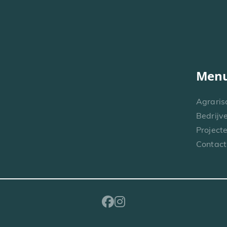
Men
Agraris
Bedrijv
Project
Contact