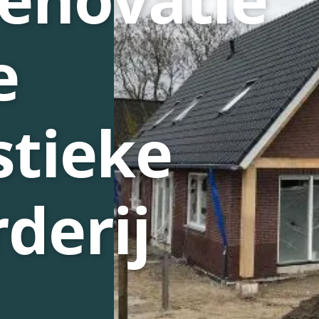
e
stieke
derij