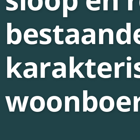
bestaand
karakteri
woonboer