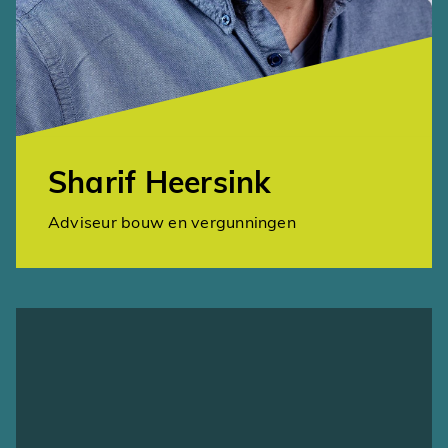
Sharif Heersink
Adviseur bouw en vergunningen