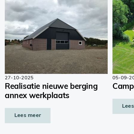
27-10-2025
05-09-2
Realisatie nieuwe berging
Campe
annex werkplaats
Lees
Lees meer