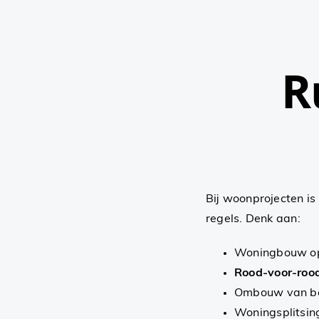
R
Bij woonprojecten is
regels. Denk aan:
Woningbouw op
Rood-voor-rood
Ombouw van be
Woningsplitsin