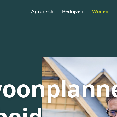
Agrarisch
Bedrijven
Wonen
woonplann
heid