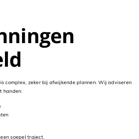
nningen
eld
s complex, zeker bij afwijkende plannen. Wij adviseren
it handen:
n
nten
een soepel traject.