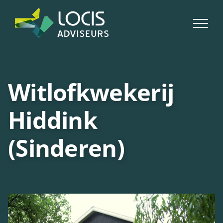
Skip
to
content
Witlofkwekerij
Hiddink
(Sinderen)