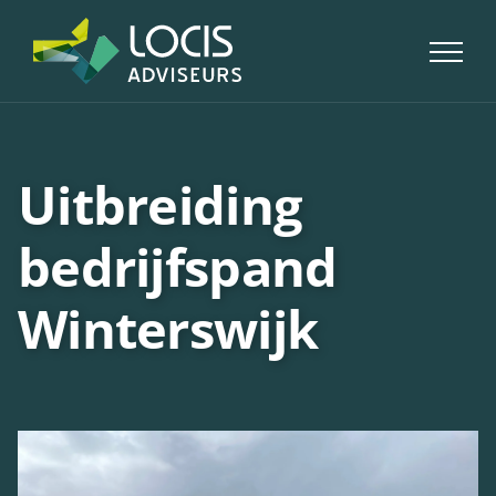
Skip
to
content
Uitbreiding
bedrijfspand
Winterswijk