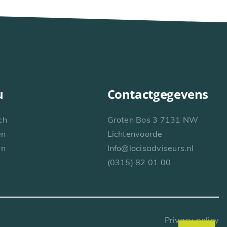
u
Contactgegevens
ch
Groten Bos 3 7131 NW
en
Lichtenvoorde
en
Info@locisadviseurs.nl
(0315) 82 01 00
Privacy policy