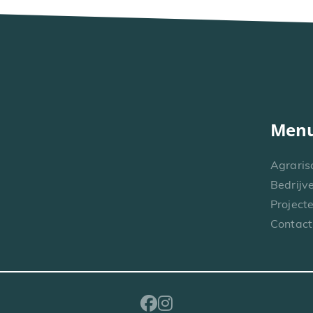
Men
Agraris
Bedrijv
Project
Contact